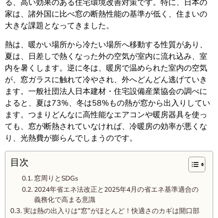
る、高い効果のある住宅環境改善対策です。特に、日本の
家は、諸外国に比べ窓の断熱性能の基準が低く、住まいの
大きな課題となってきました。
熱は、暖かい場所から冷たい場所へ移動する性質があり、
夏は、日差しで熱くなった外の空気が室内に流れ込み、室
内を暑くします。逆に冬は、暖房で温められた室内の空気
が、窓ガラスに触れて冷やされ、外へどんどん逃げていき
ます。一般社団法人日本建材・住宅設備産業協会の調べに
よると、夏は73%、冬は58%もの熱が窓から出入りしてい
ます。つまりどんなに高性能なエアコンや暖房器具を使っ
ても、窓が断熱されていなければ、冷暖房の効率が悪くな
り、光熱費が膨らんでしまうのです。
目次
窓周りとSDGs
2024年省エネ法改正と2025年4月の省エネ基準適合の
義務化で高まる意識
実は熱の出入りは“窓”がほとんど！快適さのカギは開口部