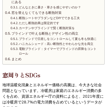
にある
どんなときに暑さ・寒さを感じやすいのか？
窓を替えなくてもできる断熱対策
断熱シートやプラダンなどDIYでできる工夫
ただし断熱効果は限定的です
カーテンやブラインドで賢く断熱対策を
ブラインドで叶える断熱とデザイン性の両立
ブラインドで日差しをコントロールして夏も冬も快適に
ハニカムシェード：高い断熱性とやわらかな光を両立
電動ブラインド：タイマーでブラインドの昇降をコント
ロール
まとめ
窓周りとSDGs
地球温暖化現象とエネルギー価格の高騰は、今大きな社会
問題となっています。冷暖房は家庭のエネルギー消費の多
くを占め、資源エネルギー庁の資料によると、2021年度に
は冷暖房で28.7%の電力消費を占めているというデータが