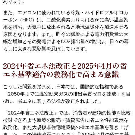
あります。
また、エアコンに使われている冷媒・ハイドロフルオロカ
ーボン（HFC）は、二酸化炭素よりもはるかに高い温室効
果を持ち、大気中に放出されると地球温暖化を加速させる
原因となります。また、昨今の猛暑による電力消費量の大
幅な増加とその発電によるCO2排出量の増加は、日々の暮
らしに大きな悪影響を及ぼしています。
2024年省エネ法改正と2025年4月の省
エネ基準適合の義務化で高まる意識
こうした問題を踏まえ、日本では、国際的な指標である
「2050年までに温室効果ガスの排出実質ゼロを達成」を目
標に、省エネに関する法律が改正されました。
「2024年省エネ法改正」では、消費者が建物の性能を比較
検討できるよう新築の販売・賃貸広告に省エネ性能表示を
義務化、また大規模非住宅建築物の省エネ基準を引き上げ
ました。この法律改正にもとづく「2025年4月の省エネ基