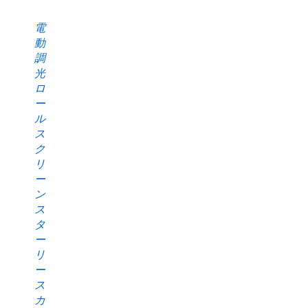
電
動
調
光
ロ
ー
ル
ス
ク
リ
ー
ン
ス
タ
ー
リ
ー
ス
カ